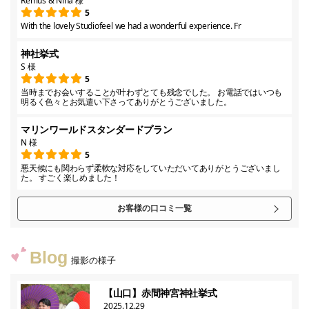
Remus & Nina 様
5
With the lovely Studiofeel we had a wonderful experience. Fr
神社挙式
S 様
5
当時までお会いすることが叶わずとても残念でした。 お電話ではいつも
明るく色々とお気遣い下さってありがとうございました。
マリンワールドスタンダードプラン
N 様
5
悪天候にも関わらず柔軟な対応をしていただいてありがとうございまし
た。 すごく楽しめました！
お客様の口コミ一覧
Blog
撮影の様子
【山口】赤間神宮神社挙式
2025.12.29