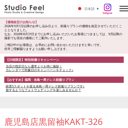
日本語
▼
【価格改定のお知らせ】
2026年9月1日以降のお申し込み分より、前撮りプランの価格を改定させていただくこ
ととなりました。
なお、2026年8月31日までにお申し込みいただいたお客様につきましては、9月以降の
撮影でも現在の価格にてご案内いたします。
ご検討中のお客様は、お早めにお問い合わせいただけますと幸いです。
何卒ご理解賜りますようお願い申し上げます。
【日程限定】特別前撮りキャンペーン
当店の指定日なら通常よりお得に撮影！
カレンダーで対象日のキャンペーンをチェック♪
【おすすめ】福岡 - 糸島一周ドレス前撮りプラン
絶景5スポットを巡る糸島一周ドレス前撮りプランです♪
旅するようなフォトウェディングを楽しみませんか？
鹿児島店黒留袖KAKT-326