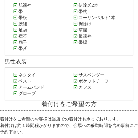
肌襦袢
伊達〆2本
帯
帯枕
帯板
コーリンベルト1本
腰紐
裾除け
足袋
草履
襟芯
長襦袢
扇子
帯揚
帯〆
男性衣装
ネクタイ
サスペンダー
ベスト
ポケットチーフ
アームバンド
カフス
グローブ
着付けをご希望の方
着付けをご希望のお客様は当店での着付けも承っております。
着付けは約１時間程かかりますので、会場への移動時間を含め事前にご
予約下さい。