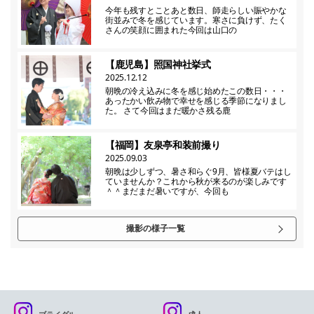
今年も残すとことあと数日、師走らしい賑やかな
街並みで冬を感じています。寒さに負けず、たく
さんの笑顔に囲まれた今回は山口の
【鹿児島】照国神社挙式
2025.12.12
朝晩の冷え込みに冬を感じ始めたこの数日・・・
あったかい飲み物で幸せを感じる季節になりまし
た。 さて今回はまだ暖かさ残る鹿
【福岡】友泉亭和装前撮り
2025.09.03
朝晩は少しずつ、暑さ和らぐ9月、皆様夏バテはし
ていませんか？これから秋が来るのが楽しみです
＾＾まだまだ暑いですが、今回も
撮影の様子一覧