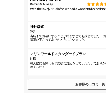
Remus & Nina 様
With the lovely Studiofeel we had a wonderful experience
神社挙式
S 様
当時までお会いすることが叶わずとても残念でした。 
気遣い下さってありがとうございました。
マリンワールドスタンダードプラン
N 様
悪天候にも関わらず柔軟な対応をしていただいてありが
めました！
お客様の口コミ一覧