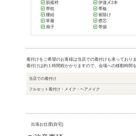
肌襦袢
伊達〆2本
帯枕
帯板
腰紐
裾除け
草履
襟芯
扇子
帯揚
着付けをご希望のお客様は当店での着付けも承っており
着付けは約１時間程かかりますので、会場への移動時間
当店での着付け
フルセット
着付け・メイク・ヘアメイク
出張お仕度(自宅)