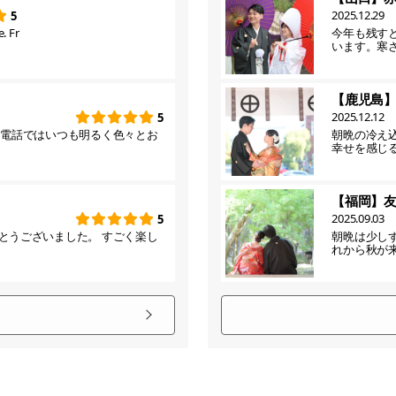
2025.12.29
5
. Fr
今年も残す
います。寒
【鹿児島
2025.12.12
5
お電話ではいつも明るく色々とお
朝晩の冷え
幸せを感じ
【福岡】
2025.09.03
5
とうございました。 すごく楽し
朝晩は少し
れから秋が