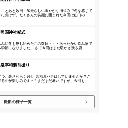
とことあと数日、師走らしい賑やかな街並みで冬を感じて
さに負けず、たくさんの笑顔に囲まれた今回は山口の
】照国神社挙式
込みに冬を感じ始めたこの数日・・・あったかい飲み物で
る季節になりました。 さて今回はまだ暖かさ残る鹿
友泉亭和装前撮り
ずつ、暑さ和らぐ9月、皆様夏バテはしていませんか？こ
来るのが楽しみです＾＾まだまだ暑いですが、今回も
撮影の様子一覧