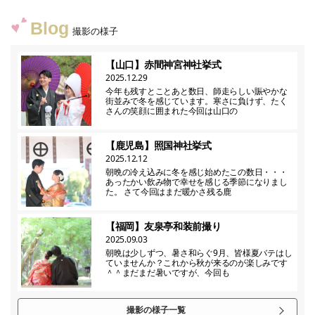
Blog
撮影の様子
【山口】赤間神宮神社挙式
2025.12.29
今年も残すとことあと数日、師走らしい賑やかな
街並みで冬を感じています。寒さに負けず、たく
さんの笑顔に囲まれた今回は山口の
【鹿児島】照国神社挙式
2025.12.12
朝晩の冷え込みに冬を感じ始めたこの数日・・・
あったかい飲み物で幸せを感じる季節になりまし
た。 さて今回はまだ暖かさ残る鹿
【福岡】友泉亭和装前撮り
2025.09.03
朝晩は少しずつ、暑さ和らぐ9月、皆様夏バテはし
ていませんか？これから秋が来るのが楽しみです
＾＾まだまだ暑いですが、今回も
撮影の様子一覧