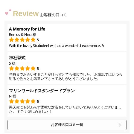
Review
お客様の口コミ
A Memory for Life
Remus & Nina 様
5
With the lovely Studiofeel we had a wonderful experience. Fr
神社挙式
S 様
5
当時までお会いすることが叶わずとても残念でした。 お電話ではいつも
明るく色々とお気遣い下さってありがとうございました。
マリンワールドスタンダードプラン
N 様
5
悪天候にも関わらず柔軟な対応をしていただいてありがとうございまし
た。 すごく楽しめました！
お客様の口コミ一覧