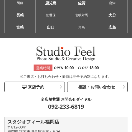
鹿児島
佐賀
阿蘇
唐津
長崎
大分
佐世保
壱岐対馬
宮崎
山口
広島
角島
-
10:00
18:00
営業時間
OPEN
CLOSE
※ご来店・お打ち合わせ・撮影は完全予約制になります。
来店予約
相談・お問い合わせ
全店舗共通 お問合せダイヤル
092-233-6819
スタジオフィール福岡店
〒812-0041
福岡県福岡市博多区吉塚4-8-36