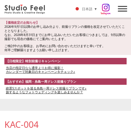
日本語
▼
【価格改定のお知らせ】
2026年9月1日以降のお申し込み分より、前撮りプランの価格を改定させていただくこ
ととなりました。
なお、2026年8月31日までにお申し込みいただいたお客様につきましては、9月以降の
撮影でも現在の価格にてご案内いたします。
ご検討中のお客様は、お早めにお問い合わせいただけますと幸いです。
何卒ご理解賜りますようお願い申し上げます。
【日程限定】特別前撮りキャンペーン
当店の指定日なら通常よりお得に撮影！
カレンダーで対象日のキャンペーンをチェック♪
【おすすめ】福岡 - 糸島一周ドレス前撮りプラン
絶景5スポットを巡る糸島一周ドレス前撮りプランです♪
旅するようなフォトウェディングを楽しみませんか？
KAC-004