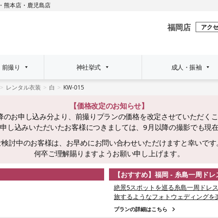
・
熊本店
・
鹿児島店
福岡店
アク
・前撮り
神社挙式
成人・振袖
レンタル衣装
白
KW-015
【価格改定のお知らせ】
日以降のお申し込み分より、前撮りプランの価格を改定させていただく
でにお申し込みいただいたお客様につきましては、9月以降の撮影でも現
ご検討中のお客様は、お早めにお問い合わせいただけますと幸いです
何卒ご理解賜りますようお願い申し上げます。
【おすすめ】福岡 - 糸島一周ド
絶景5スポットを巡る糸島一周ドレス
旅するようなフォトウェディングを
プランの詳細はこちら