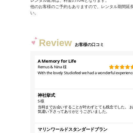
レンタル延滞は、料金の10%となります。
他のお客様のご予約もありますので、レンタル期間延
い。
Review
お客様の口コミ
A Memory for Life
Remus & Nina 様
With the lovely Studiofeel we had a wonderful experience
神社挙式
S 様
当時までお会いすることが叶わずとても残念でした。 
気遣い下さってありがとうございました。
マリンワールドスタンダードプラン