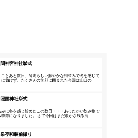
赤間神宮神社挙式
とことあと数日、師走らしい賑やかな街並みで冬を感じて
さに負けず、たくさんの笑顔に囲まれた今回は山口の
】照国神社挙式
込みに冬を感じ始めたこの数日・・・あったかい飲み物で
る季節になりました。 さて今回はまだ暖かさ残る鹿
友泉亭和装前撮り