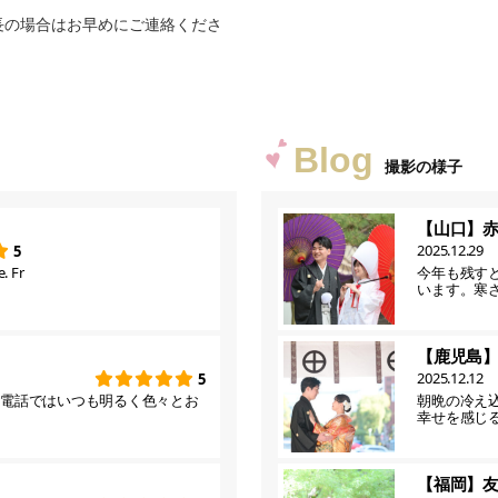
長の場合はお早めにご連絡くださ
Blog
撮影の様子
【山口】
2025.12.29
5
. Fr
今年も残す
います。寒
【鹿児島
2025.12.12
5
お電話ではいつも明るく色々とお
朝晩の冷え
幸せを感じ
【福岡】