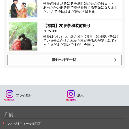
朝晩の冷え込みに冬を感じ始めたこの数日・・・
あったかい飲み物で幸せを感じる季節になりまし
た。 さて今回はまだ暖かさ残る鹿
【福岡】友泉亭和装前撮り
2025.09.03
朝晩は少しずつ、暑さ和らぐ9月、皆様夏バテはし
ていませんか？これから秋が来るのが楽しみです
＾＾まだまだ暑いですが、今回も
撮影の様子一覧
ブライダル
成人
店舗
スタジオフィール福岡店