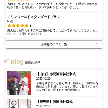
当時までお会いすることが叶わずとても残念でした。 お電話ではいつも
明るく色々とお気遣い下さってありがとうございました。
マリンワールドスタンダードプラン
N 様
5
悪天候にも関わらず柔軟な対応をしていただいてありがとうございまし
た。 すごく楽しめました！
お客様の口コミ一覧
Blog
撮影の様子
【山口】赤間神宮神社挙式
2025.12.29
今年も残すとことあと数日、師走らしい賑やかな
街並みで冬を感じています。寒さに負けず、たく
さんの笑顔に囲まれた今回は山口の
【鹿児島】照国神社挙式
2025.12.12