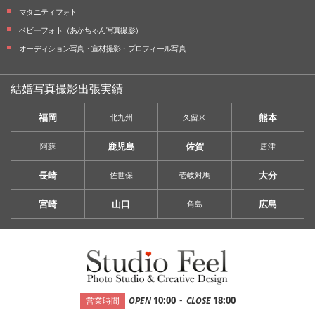
マタニティフォト
ベビーフォト
（あかちゃん写真撮影）
オーディション写真・
宣材撮影・
プロフィール写真
結婚写真撮影出張実績
福岡
熊本
北九州
久留米
鹿児島
佐賀
阿蘇
唐津
長崎
大分
佐世保
壱岐対馬
宮崎
山口
広島
角島
-
10:00
18:00
営業時間
OPEN
CLOSE