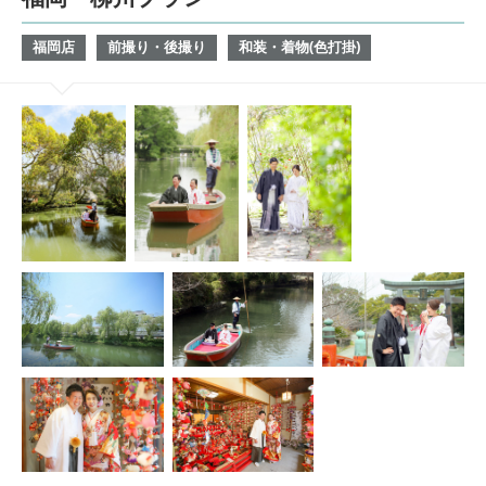
福岡店
前撮り・後撮り
和装・着物(色打掛)