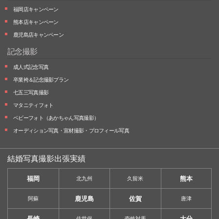
福岡店キャンペーン
熊本店キャンペーン
鹿児島店キャンペーン
記念撮影
成人式記念写真
卒業袴＆記念撮影プラン
七五三写真撮影
マタニティフォト
ベビーフォト
（あかちゃん写真撮影）
オーディション写真・
宣材撮影・
プロフィール写真
結婚写真撮影出張実績
福岡
熊本
北九州
久留米
鹿児島
佐賀
阿蘇
唐津
長崎
大分
佐世保
壱岐対馬