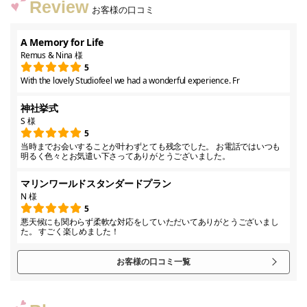
Review
お客様の口コミ
A Memory for Life
Remus & Nina 様
5
With the lovely Studiofeel we had a wonderful experience. Fr
神社挙式
S 様
5
当時までお会いすることが叶わずとても残念でした。 お電話ではいつも
明るく色々とお気遣い下さってありがとうございました。
マリンワールドスタンダードプラン
N 様
5
悪天候にも関わらず柔軟な対応をしていただいてありがとうございまし
た。 すごく楽しめました！
お客様の口コミ一覧