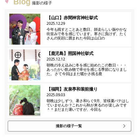
Blog
撮影の様子
【山口】赤間神宮神社挙式
2025.12.29
今年も残すとことあと数日、師走らしい賑やかな
街並みで冬を感じています。寒さに負けず、たく
さんの笑顔に囲まれた今回は山口の
【鹿児島】照国神社挙式
2025.12.12
朝晩の冷え込みに冬を感じ始めたこの数日・・・
あったかい飲み物で幸せを感じる季節になりまし
た。 さて今回はまだ暖かさ残る鹿
【福岡】友泉亭和装前撮り
2025.09.03
朝晩は少しずつ、暑さ和らぐ9月、皆様夏バテはし
ていませんか？これから秋が来るのが楽しみです
＾＾まだまだ暑いですが、今回も
撮影の様子一覧