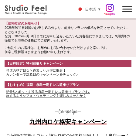
日本語
▼
【価格改定のお知らせ】
2026年9月1日以降のお申し込み分より、前撮りプランの価格を改定させていただくこ
ととなりました。
なお、2026年8月31日までにお申し込みいただいたお客様につきましては、9月以降の
撮影でも現在の価格にてご案内いたします。
ご検討中のお客様は、お早めにお問い合わせいただけますと幸いです。
何卒ご理解賜りますようお願い申し上げます。
【日程限定】特別前撮りキャンペーン
当店の指定日なら通常よりお得に撮影！
カレンダーで対象日のキャンペーンをチェック♪
【おすすめ】福岡 - 糸島一周ドレス前撮りプラン
絶景5スポットを巡る糸島一周ドレス前撮りプランです♪
旅するようなフォトウェディングを楽しみませんか？
Campaign
九州内ロケ格安キャンペーン
九州内の前撮りロケ・神社挙式の出張料半額！！！！当店ホーム