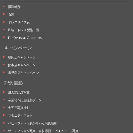
撮影地別
衣装
ドレスサイズ表
和装・ドレス 髪型一覧
For Overseas Customers
キャンペーン
福岡店キャンペーン
熊本店キャンペーン
鹿児島店キャンペーン
記念撮影
成人式記念写真
卒業袴＆記念撮影プラン
七五三写真撮影
マタニティフォト
ベビーフォト
（あかちゃん写真撮影）
オーディション写真・
宣材撮影・
プロフィール写真