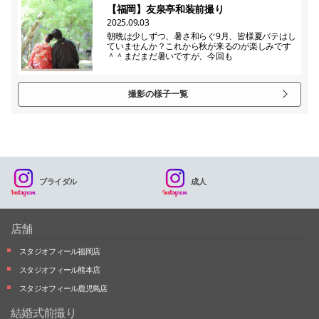
【福岡】友泉亭和装前撮り
2025.09.03
朝晩は少しずつ、暑さ和らぐ9月、皆様夏バテはし
ていませんか？これから秋が来るのが楽しみです
＾＾まだまだ暑いですが、今回も
撮影の様子一覧
ブライダル
成人
店舗
スタジオフィール福岡店
スタジオフィール熊本店
スタジオフィール鹿児島店
結婚式前撮り