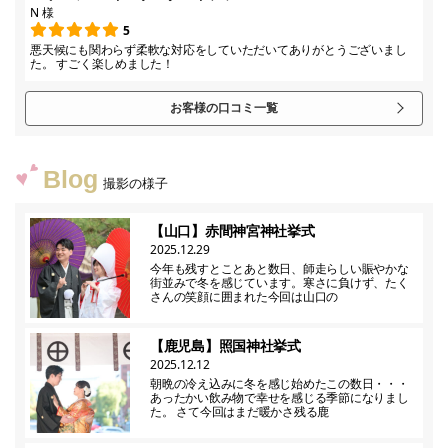
N 様
5
悪天候にも関わらず柔軟な対応をしていただいてありがとうございまし
た。 すごく楽しめました！
お客様の口コミ一覧
Blog
撮影の様子
【山口】赤間神宮神社挙式
2025.12.29
今年も残すとことあと数日、師走らしい賑やかな
街並みで冬を感じています。寒さに負けず、たく
さんの笑顔に囲まれた今回は山口の
【鹿児島】照国神社挙式
2025.12.12
朝晩の冷え込みに冬を感じ始めたこの数日・・・
あったかい飲み物で幸せを感じる季節になりまし
た。 さて今回はまだ暖かさ残る鹿