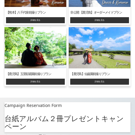
Kimono
Dress & Kimono
【熊本】八千代座前撮りプラン
非公開: 【鹿児島】オーダーメイドプラン
詳細を見る
詳細を見る
Kimono
Kimono
【鹿児島】玉里邸庭園前撮りプラン
【鹿児島】仙巌園前撮りプラン
詳細を見る
詳細を見る
Campaign Reservation Form
台紙アルバム２冊プレゼントキャン
ペーン