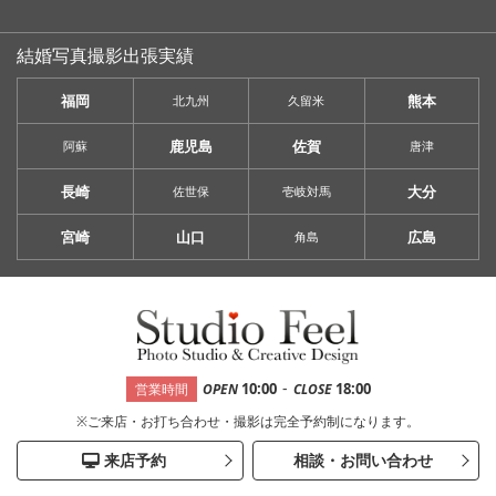
結婚写真撮影出張実績
福岡
熊本
北九州
久留米
鹿児島
佐賀
阿蘇
唐津
長崎
大分
佐世保
壱岐対馬
宮崎
山口
広島
角島
-
10:00
18:00
営業時間
OPEN
CLOSE
※ご来店・お打ち合わせ・撮影は完全予約制になります。
来店予約
相談・お問い合わせ