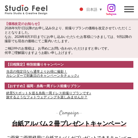
日本語
▼
【価格改定のお知らせ】
2026年9月1日以降のお申し込み分より、前撮りプランの価格を改定させていただくこ
ととなりました。
なお、2026年8月31日までにお申し込みいただいたお客様につきましては、9月以降の
撮影でも現在の価格にてご案内いたします。
ご検討中のお客様は、お早めにお問い合わせいただけますと幸いです。
何卒ご理解賜りますようお願い申し上げます。
【日程限定】特別前撮りキャンペーン
当店の指定日なら通常よりお得に撮影！
カレンダーで対象日のキャンペーンをチェック♪
【おすすめ】福岡 - 糸島一周ドレス前撮りプラン
絶景5スポットを巡る糸島一周ドレス前撮りプランです♪
旅するようなフォトウェディングを楽しみませんか？
Campaign
台紙アルバム２冊プレゼントキャンペーン
ご両家ご両親様用に台紙アルバムがプレゼントできるキャンペー