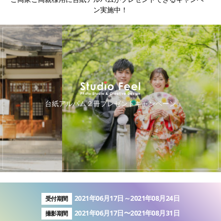
ン実施中！
キ
台紙アルバム２冊プレゼントキャンペーン
2021年06月17日～2021年08月24日
受付期間
2021年06月17日〜2021年08月31日
撮影期間