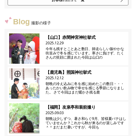
Blog
撮影の様子
【山口】赤間神宮神社挙式
2025.12.29
今年も残すとことあと数日、師走らしい賑やかな
街並みで冬を感じています。寒さに負けず、たく
さんの笑顔に囲まれた今回は山口の
【鹿児島】照国神社挙式
2025.12.12
朝晩の冷え込みに冬を感じ始めたこの数日・・・
あったかい飲み物で幸せを感じる季節になりまし
た。 さて今回はまだ暖かさ残る鹿
【福岡】友泉亭和装前撮り
2025.09.03
朝晩は少しずつ、暑さ和らぐ9月、皆様夏バテはし
ていませんか？これから秋が来るのが楽しみです
＾＾まだまだ暑いですが、今回も