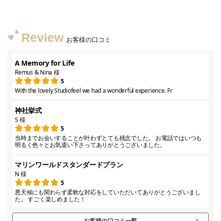
Review
お客様の口コミ
A Memory for Life
Remus & Nina 様
5
With the lovely Studiofeel we had a wonderful experience. Fr
神社挙式
S 様
5
当時までお会いすることが叶わずとても残念でした。 お電話ではいつも
明るく色々とお気遣い下さってありがとうございました。
マリンワールドスタンダードプラン
N 様
5
悪天候にも関わらず柔軟な対応をしていただいてありがとうございまし
た。 すごく楽しめました！
お客様の口コミ一覧