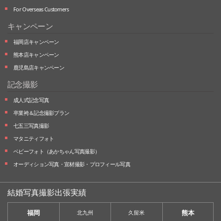
For Overseas Customers
キャンペーン
福岡店キャンペーン
熊本店キャンペーン
鹿児島店キャンペーン
記念撮影
成人式記念写真
卒業袴＆記念撮影プラン
七五三写真撮影
マタニティフォト
ベビーフォト
（あかちゃん写真撮影）
オーディション写真・
宣材撮影・
プロフィール写真
結婚写真撮影出張実績
福岡
熊本
北九州
久留米