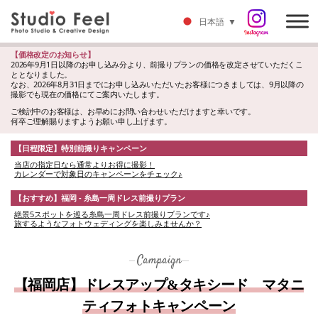
日本語
▼
【価格改定のお知らせ】
2026年9月1日以降のお申し込み分より、前撮りプランの価格を改定させていただくこ
ととなりました。
なお、2026年8月31日までにお申し込みいただいたお客様につきましては、9月以降の
撮影でも現在の価格にてご案内いたします。
ご検討中のお客様は、お早めにお問い合わせいただけますと幸いです。
何卒ご理解賜りますようお願い申し上げます。
【日程限定】特別前撮りキャンペーン
当店の指定日なら通常よりお得に撮影！
カレンダーで対象日のキャンペーンをチェック♪
【おすすめ】福岡 - 糸島一周ドレス前撮りプラン
絶景5スポットを巡る糸島一周ドレス前撮りプランです♪
旅するようなフォトウェディングを楽しみませんか？
Campaign
【福岡店】ドレスアップ&タキシード マタニ
ティフォトキャンペーン