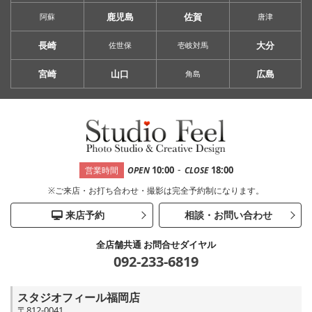
鹿児島
佐賀
阿蘇
唐津
長崎
大分
佐世保
壱岐対馬
宮崎
山口
広島
角島
-
10:00
18:00
営業時間
OPEN
CLOSE
※ご来店・お打ち合わせ・撮影は完全予約制になります。
来店予約
相談・お問い合わせ
全店舗共通 お問合せダイヤル
092-233-6819
スタジオフィール福岡店
〒812-0041