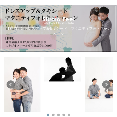
キ
【福岡店】ドレスアップ&タキシード マタニティフォトキャン
ペーン