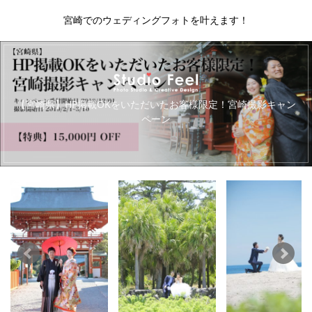
宮崎でのウェディングフォトを叶えます！
キ
【宮崎県】HP掲載OKをいただいたお客様限定！宮崎撮影キャン
ペーン