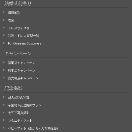
結婚式前撮り
撮影地別
衣装
ドレスサイズ表
和装・ドレス 髪型一覧
For Overseas Customers
キャンペーン
福岡店キャンペーン
熊本店キャンペーン
鹿児島店キャンペーン
記念撮影
成人式記念写真
卒業袴＆記念撮影プラン
七五三写真撮影
マタニティフォト
ベビーフォト
（あかちゃん写真撮影）