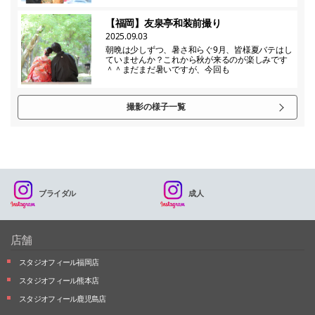
【福岡】友泉亭和装前撮り
2025.09.03
朝晩は少しずつ、暑さ和らぐ9月、皆様夏バテはし
ていませんか？これから秋が来るのが楽しみです
＾＾まだまだ暑いですが、今回も
撮影の様子一覧
ブライダル
成人
店舗
スタジオフィール福岡店
スタジオフィール熊本店
スタジオフィール鹿児島店