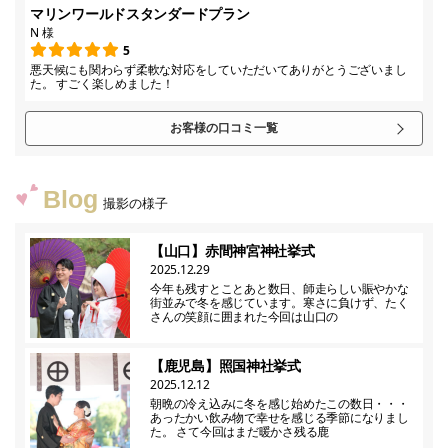
マリンワールドスタンダードプラン
N 様
5
悪天候にも関わらず柔軟な対応をしていただいてありがとうございまし
た。 すごく楽しめました！
お客様の口コミ一覧
Blog
撮影の様子
【山口】赤間神宮神社挙式
2025.12.29
今年も残すとことあと数日、師走らしい賑やかな
街並みで冬を感じています。寒さに負けず、たく
さんの笑顔に囲まれた今回は山口の
【鹿児島】照国神社挙式
2025.12.12
朝晩の冷え込みに冬を感じ始めたこの数日・・・
あったかい飲み物で幸せを感じる季節になりまし
た。 さて今回はまだ暖かさ残る鹿