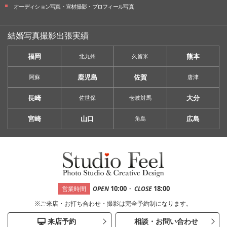
オーディション写真・
宣材撮影・
プロフィール写真
結婚写真撮影出張実績
福岡
熊本
北九州
久留米
鹿児島
佐賀
阿蘇
唐津
長崎
大分
佐世保
壱岐対馬
宮崎
山口
広島
角島
-
10:00
18:00
営業時間
OPEN
CLOSE
※ご来店・お打ち合わせ・撮影は完全予約制になります。
来店予約
相談・お問い合わせ