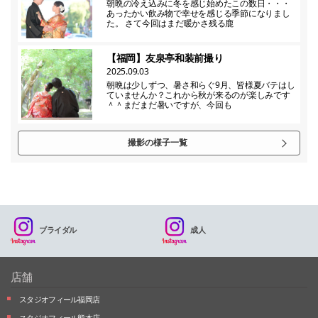
朝晩の冷え込みに冬を感じ始めたこの数日・・・
あったかい飲み物で幸せを感じる季節になりまし
た。 さて今回はまだ暖かさ残る鹿
【福岡】友泉亭和装前撮り
2025.09.03
朝晩は少しずつ、暑さ和らぐ9月、皆様夏バテはし
ていませんか？これから秋が来るのが楽しみです
＾＾まだまだ暑いですが、今回も
撮影の様子一覧
ブライダル
成人
店舗
スタジオフィール福岡店
スタジオフィール熊本店