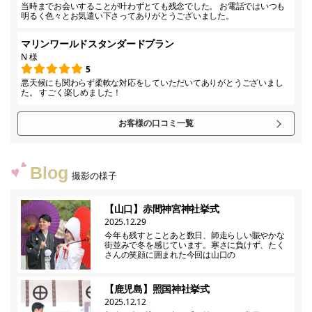
当時までお会いすることが叶わずとても残念でした。 お電話ではいつも
明るく色々とお気遣い下さってありがとうございました。
マリンワールドスタンダードプラン
N 様
5
悪天候にも関わらず柔軟な対応をしていただいてありがとうございまし
た。 すごく楽しめました！
お客様の口コミ一覧
Blog
撮影の様子
【山口】赤間神宮神社挙式
2025.12.29
今年も残すとことあと数日、師走らしい賑やかな
街並みで冬を感じています。寒さに負けず、たく
さんの笑顔に囲まれた今回は山口の
【鹿児島】照国神社挙式
2025.12.12