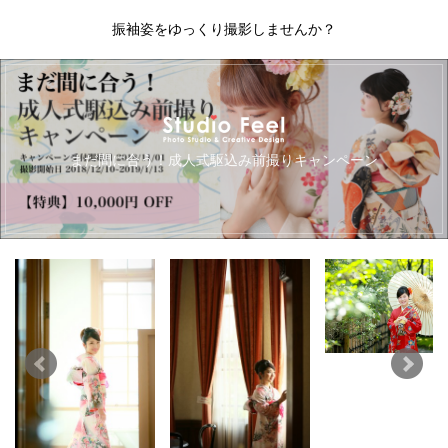
振袖姿をゆっくり撮影しませんか？
キ
まだ間に合う！成人式駆込み前撮りキャンペーン