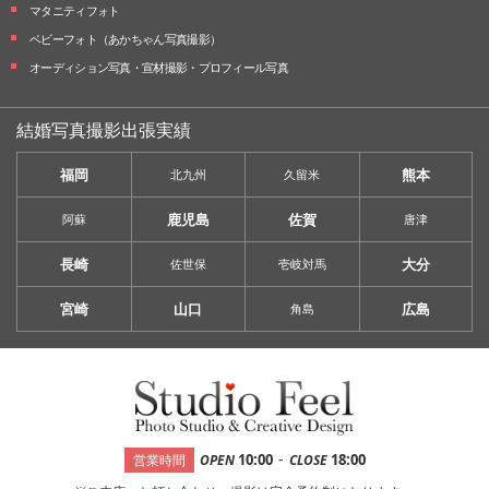
マタニティフォト
ベビーフォト
（あかちゃん写真撮影）
オーディション写真・
宣材撮影・
プロフィール写真
結婚写真撮影出張実績
福岡
熊本
北九州
久留米
鹿児島
佐賀
阿蘇
唐津
長崎
大分
佐世保
壱岐対馬
宮崎
山口
広島
角島
-
10:00
18:00
営業時間
OPEN
CLOSE