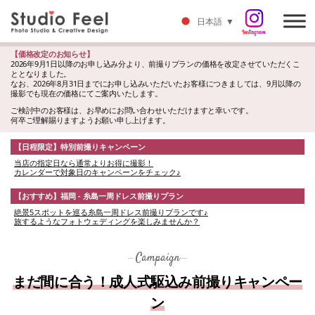
日本語
▼
【価格改定のお知らせ】
2026年9月1日以降のお申し込み分より、前撮りプランの価格を改定させていただくこ
ととなりました。
なお、2026年8月31日までにお申し込みいただいたお客様につきましては、9月以降の
撮影でも現在の価格にてご案内いたします。
ご検討中のお客様は、お早めにお問い合わせいただけますと幸いです。
何卒ご理解賜りますようお願い申し上げます。
【日程限定】特別前撮りキャンペーン
当店の指定日なら通常よりお得に撮影！
カレンダーで対象日のキャンペーンをチェック♪
【おすすめ】福岡 - 糸島一周ドレス前撮りプラン
絶景5スポットを巡る糸島一周ドレス前撮りプランです♪
旅するようなフォトウェディングを楽しみませんか？
Campaign
まだ間に合う！成人式駆込み前撮りキャンペー
ン