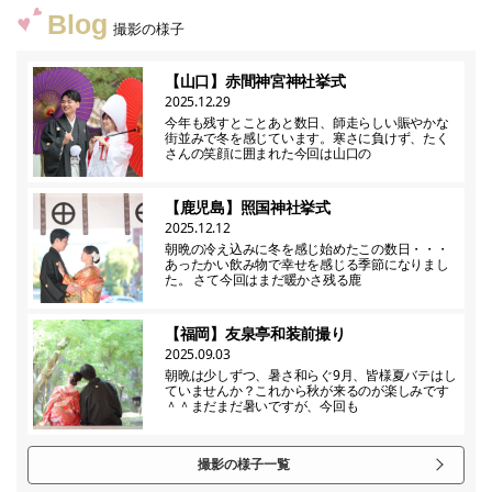
Blog
撮影の様子
【山口】赤間神宮神社挙式
2025.12.29
今年も残すとことあと数日、師走らしい賑やかな
街並みで冬を感じています。寒さに負けず、たく
さんの笑顔に囲まれた今回は山口の
【鹿児島】照国神社挙式
2025.12.12
朝晩の冷え込みに冬を感じ始めたこの数日・・・
あったかい飲み物で幸せを感じる季節になりまし
た。 さて今回はまだ暖かさ残る鹿
【福岡】友泉亭和装前撮り
2025.09.03
朝晩は少しずつ、暑さ和らぐ9月、皆様夏バテはし
ていませんか？これから秋が来るのが楽しみです
＾＾まだまだ暑いですが、今回も
撮影の様子一覧