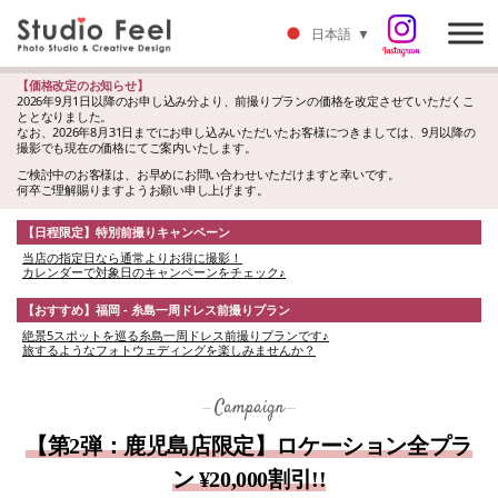
日本語
▼
【価格改定のお知らせ】
2026年9月1日以降のお申し込み分より、前撮りプランの価格を改定させていただくこ
ととなりました。
なお、2026年8月31日までにお申し込みいただいたお客様につきましては、9月以降の
撮影でも現在の価格にてご案内いたします。
ご検討中のお客様は、お早めにお問い合わせいただけますと幸いです。
何卒ご理解賜りますようお願い申し上げます。
【日程限定】特別前撮りキャンペーン
当店の指定日なら通常よりお得に撮影！
カレンダーで対象日のキャンペーンをチェック♪
【おすすめ】福岡 - 糸島一周ドレス前撮りプラン
絶景5スポットを巡る糸島一周ドレス前撮りプランです♪
旅するようなフォトウェディングを楽しみませんか？
Campaign
【第2弾：鹿児島店限定】ロケーション全プラ
ン ¥20,000割引!!