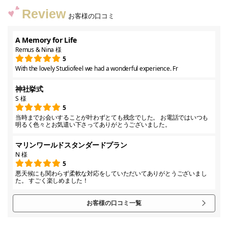
Review
お客様の口コミ
A Memory for Life
Remus & Nina 様
5
With the lovely Studiofeel we had a wonderful experience. Fr
神社挙式
S 様
5
当時までお会いすることが叶わずとても残念でした。 お電話ではいつも
明るく色々とお気遣い下さってありがとうございました。
マリンワールドスタンダードプラン
N 様
5
悪天候にも関わらず柔軟な対応をしていただいてありがとうございまし
た。 すごく楽しめました！
お客様の口コミ一覧