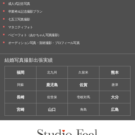
成人式記念写真
卒業袴＆記念撮影プラン
七五三写真撮影
マタニティフォト
ベビーフォト
（あかちゃん写真撮影）
オーディション写真・
宣材撮影・
プロフィール写真
結婚写真撮影出張実績
福岡
熊本
北九州
久留米
鹿児島
佐賀
阿蘇
唐津
長崎
大分
佐世保
壱岐対馬
宮崎
山口
広島
角島