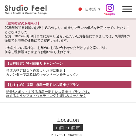
日本語
▼
【価格改定のお知らせ】
2026年9月1日以降のお申し込み分より、前撮りプランの価格を改定させていただくこ
ととなりました。
なお、2026年8月31日までにお申し込みいただいたお客様につきましては、9月以降の
撮影でも現在の価格にてご案内いたします。
ご検討中のお客様は、お早めにお問い合わせいただけますと幸いです。
何卒ご理解賜りますようお願い申し上げます。
【日程限定】特別前撮りキャンペーン
当店の指定日なら通常よりお得に撮影！
カレンダーで対象日のキャンペーンをチェック♪
【おすすめ】福岡 - 糸島一周ドレス前撮りプラン
絶景5スポットを巡る糸島一周ドレス前撮りプランです♪
旅するようなフォトウェディングを楽しみませんか？
Location
山口・山口市