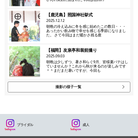
【鹿児島】照国神社挙式
2025.12.12
朝晩の冷え込みに冬を感じ始めたこの数日・・・
あったかい飲み物で幸せを感じる季節になりまし
た。 さて今回はまだ暖かさ残る鹿
【福岡】友泉亭和装前撮り
2025.09.03
朝晩は少しずつ、暑さ和らぐ9月、皆様夏バテはし
ていませんか？これから秋が来るのが楽しみです
＾＾まだまだ暑いですが、今回も
撮影の様子一覧
ブライダル
成人