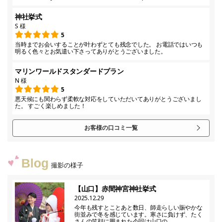
神社挙式
S 様
5
当時までお会いすることが叶わずとても残念でした。 お電話ではいつも
明るく色々とお気遣い下さってありがとうございました。
マリンワールドスタンダードプラン
N 様
5
悪天候にも関わらず柔軟な対応をしていただいてありがとうございまし
た。 すごく楽しめました！
お客様の口コミ一覧
Blog
撮影の様子
【山口】赤間神宮神社挙式
2025.12.29
今年も残すとことあと数日、師走らしい賑やかな
街並みで冬を感じています。寒さに負けず、たく
さんの笑顔に囲まれた今回は山口の