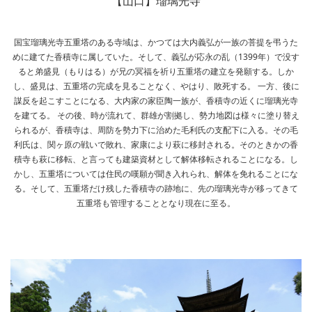
【山口】瑠璃光寺
国宝瑠璃光寺五重塔のある寺域は、かつては大内義弘が一族の菩提を弔うた
めに建てた香積寺に属していた。そして、義弘が応永の乱（1399年）で没す
ると弟盛見（もりはる）が兄の冥福を祈り五重塔の建立を発願する。しか
し、盛見は、五重塔の完成を見ることなく、やはり、敗死する。 一方、後に
謀反を起こすことになる、大内家の家臣陶一族が、香積寺の近くに瑠璃光寺
を建てる。 その後、時が流れて、群雄が割拠し、勢力地図は様々に塗り替え
られるが、香積寺は、周防を勢力下に治めた毛利氏の支配下に入る。その毛
利氏は、関ヶ原の戦いで敗れ、家康により萩に移封される。そのときかの香
積寺も萩に移転、と言っても建築資材として解体移転されることになる。し
かし、五重塔については住民の嘆願が聞き入れられ、解体を免れることにな
る。そして、五重塔だけ残した香積寺の跡地に、先の瑠璃光寺が移ってきて
五重塔も管理することとなり現在に至る。