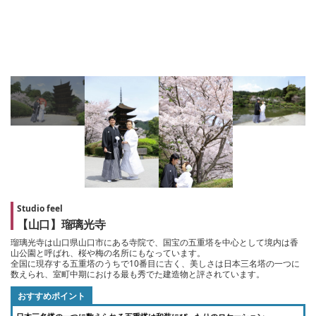
Studio feel
【山口】瑠璃光寺
瑠璃光寺は山口県山口市にある寺院で、国宝の五重塔を中心として境内は香
山公園と呼ばれ、桜や梅の名所にもなっています。
全国に現存する五重塔のうちで10番目に古く、美しさは日本三名塔の一つに
数えられ、室町中期における最も秀でた建造物と評されています。
おすすめポイント