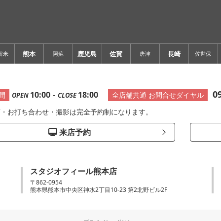
熊本
鹿児島
佐賀
長崎
留米
阿蘇
唐津
佐世保
0
10:00
-
18:00
間
全店舗共通 お問合せダイヤル
OPEN
CLOSE
店・お打ち合わせ・撮影は完全予約制になります。
来店予約
スタジオフィール熊本店
〒862-0954
熊本県熊本市中央区神水2丁目10-23 第2北野ビル2F