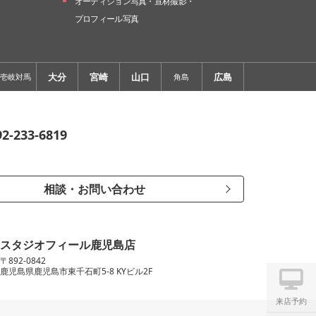
オーディション写真・
宣材撮影・
プロフィール写真
大分
宮崎
山口
広島
壱岐対馬
角島
92-233-6819
相談・お問い合わせ
スタジオフィール鹿児島店
〒892-0842
鹿児島県鹿児島市東千石町5-8 KYビル2F
来店予約