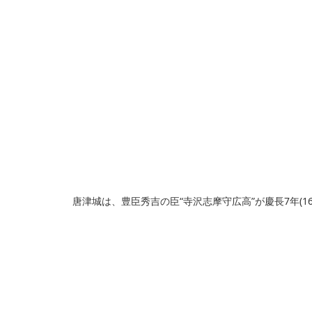
唐津城は、豊臣秀吉の臣“寺沢志摩守広高”が慶長7年(