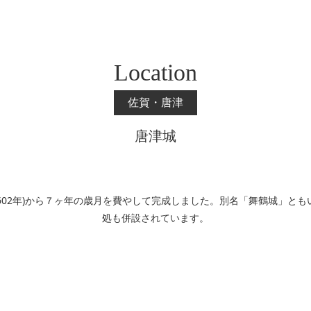
Location
佐賀・唐津
唐津城
1602年)から７ヶ年の歳月を費やして完成しました。別名「舞鶴城」
処も併設されています。