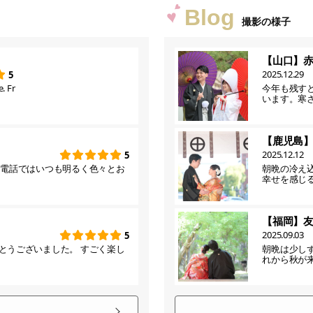
Blog
撮影の様子
【山口】
2025.12.29
5
. Fr
今年も残す
います。寒
【鹿児島
2025.12.12
5
お電話ではいつも明るく色々とお
朝晩の冷え
幸せを感じ
【福岡】
2025.09.03
5
とうございました。 すごく楽し
朝晩は少し
れから秋が