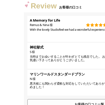
Review
お客様の口コミ
A Memory for Life
Remus & Nina 様
With the lovely Studiofeel we had a wonderful experience
神社挙式
S 様
当時までお会いすることが叶わずとても残念でした。 
気遣い下さってありがとうございました。
マリンワールドスタンダードプラン
N 様
悪天候にも関わらず柔軟な対応をしていただいてありが
めました！
お客様の口コミ一覧