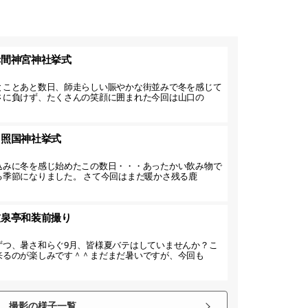
赤間神宮神社挙式
とことあと数日、師走らしい賑やかな街並みで冬を感じて
さに負けず、たくさんの笑顔に囲まれた今回は山口の
】照国神社挙式
込みに冬を感じ始めたこの数日・・・あったかい飲み物で
る季節になりました。 さて今回はまだ暖かさ残る鹿
友泉亭和装前撮り
ずつ、暑さ和らぐ9月、皆様夏バテはしていませんか？こ
来るのが楽しみです＾＾まだまだ暑いですが、今回も
撮影の様子一覧