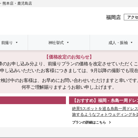
・
熊本店
・
鹿児島店
福岡店
アク
・前撮り
神社挙式
成人・振袖
【価格改定のお知らせ】
日以降のお申し込み分より、前撮りプランの価格を改定させていただく
でにお申し込みいただいたお客様につきましては、9月以降の撮影でも現
ご検討中のお客様は、お早めにお問い合わせいただけますと幸いです
何卒ご理解賜りますようお願い申し上げます。
【おすすめ】福岡 - 糸島一周ド
絶景5スポットを巡る糸島一周ドレス
旅するようなフォトウェディングを
プランの詳細はこちら