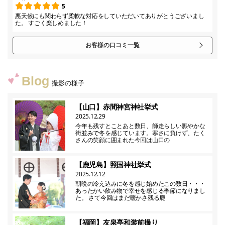
5
悪天候にも関わらず柔軟な対応をしていただいてありがとうございまし
た。 すごく楽しめました！
お客様の口コミ一覧
Blog
撮影の様子
【山口】赤間神宮神社挙式
2025.12.29
今年も残すとことあと数日、師走らしい賑やかな
街並みで冬を感じています。寒さに負けず、たく
さんの笑顔に囲まれた今回は山口の
【鹿児島】照国神社挙式
2025.12.12
朝晩の冷え込みに冬を感じ始めたこの数日・・・
あったかい飲み物で幸せを感じる季節になりまし
た。 さて今回はまだ暖かさ残る鹿
【福岡】友泉亭和装前撮り