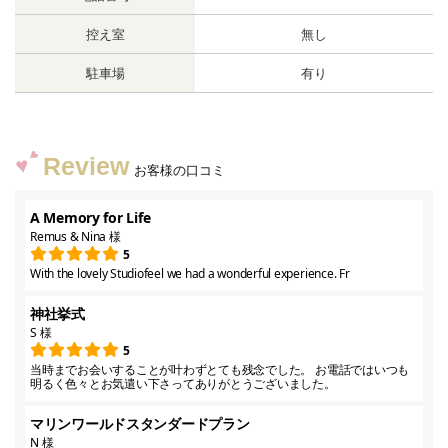
控え室
無し
駐車場
有り
Review
お客様の口コミ
A Memory for Life
Remus & Nina 様
5
With the lovely Studiofeel we had a wonderful experience. Fr
神社挙式
S 様
5
当時までお会いすることが叶わずとても残念でした。 お電話ではいつも
明るく色々とお気遣い下さってありがとうございました。
マリンワールドスタンダードプラン
N 様