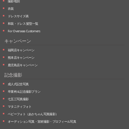
撮影地別
衣装
ドレスサイズ表
和装・ドレス 髪型一覧
For Overseas Customers
キャンペーン
福岡店キャンペーン
熊本店キャンペーン
鹿児島店キャンペーン
記念撮影
成人式記念写真
卒業袴＆記念撮影プラン
七五三写真撮影
マタニティフォト
ベビーフォト
（あかちゃん写真撮影）
オーディション写真・
宣材撮影・
プロフィール写真