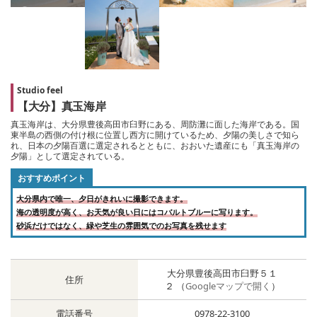
Studio feel
【大分】真玉海岸
真玉海岸は、大分県豊後高田市臼野にある、周防灘に面した海岸である。国
東半島の西側の付け根に位置し西方に開けているため、夕陽の美しさで知ら
れ、日本の夕陽百選に選定されるとともに、おおいた遺産にも「真玉海岸の
夕陽」として選定されている。
おすすめポイント
大分県内で唯一、夕日がきれいに撮影できます。
海の透明度が高く、お天気が良い日にはコバルトブルーに写ります。
砂浜だけではなく、緑や芝生の雰囲気でのお写真を残せます
大分県豊後高田市臼野５１
住所
２ （
Googleマップで開く
）
電話番号
0978-22-3100