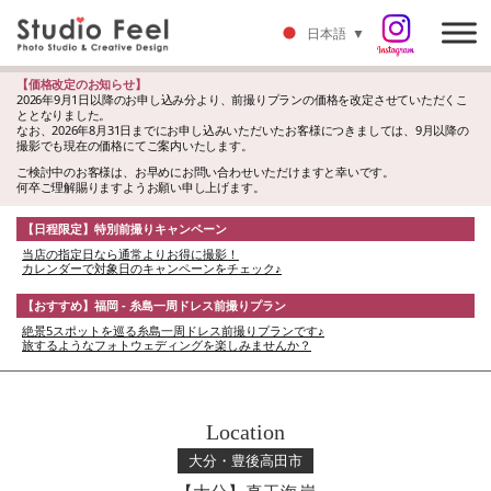
日本語
▼
【価格改定のお知らせ】
2026年9月1日以降のお申し込み分より、前撮りプランの価格を改定させていただくこ
ととなりました。
なお、2026年8月31日までにお申し込みいただいたお客様につきましては、9月以降の
撮影でも現在の価格にてご案内いたします。
ご検討中のお客様は、お早めにお問い合わせいただけますと幸いです。
何卒ご理解賜りますようお願い申し上げます。
【日程限定】特別前撮りキャンペーン
当店の指定日なら通常よりお得に撮影！
カレンダーで対象日のキャンペーンをチェック♪
【おすすめ】福岡 - 糸島一周ドレス前撮りプラン
絶景5スポットを巡る糸島一周ドレス前撮りプランです♪
旅するようなフォトウェディングを楽しみませんか？
Location
大分・豊後高田市