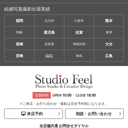
結婚写真撮影出張実績
福岡
熊本
北九州
久留米
鹿児島
佐賀
阿蘇
唐津
長崎
大分
佐世保
壱岐対馬
宮崎
山口
広島
角島
-
10:00
18:00
営業時間
OPEN
CLOSE
※ご来店・お打ち合わせ・撮影は完全予約制になります。
来店予約
相談・お問い合わせ
全店舗共通 お問合せダイヤル