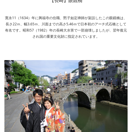
【長崎】眼鏡橋
寛永11（1634）年に興福寺の住職、黙子如定禅師が架設したこの眼鏡橋は、
長さ22ｍ、幅3.65ｍ、川面までの高さ5.46ｍで日本初のアーチ式石橋として
有名です。昭和57（1982）年の長崎大水害で一部崩壊しましたが、翌年復元
され国の重要文化財に指定されています。