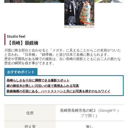
Studio feel
【長崎】眼鏡橋
川面に映る部分と合わせると「メガネ」に見えることからこの名前がついた
と言われ、『日本橋』『錦帯橋』と並び日本三名橋に数えられます。
歴史や雰囲気がある橋での撮影は、古い長崎の面影とともにお二人の新たな
歴史の瞬間を残す事ができます。
おすすめポイント
長崎らしさを十分に満喫できる撮影スポット
緑の柳並木が美しい川沿いの道で風情あふれる写真
眼鏡橋横の石垣にある、ハートストーンと共にお写真を残すのもカワイイ
長崎県長崎市魚の町2 （
Googleマッ
住所
プで開く
）
控え室
無し