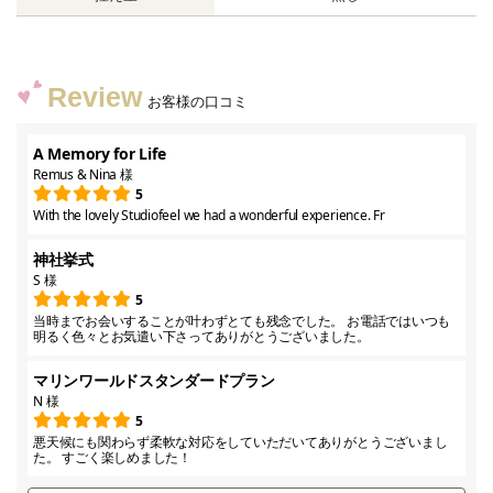
Review
お客様の口コミ
A Memory for Life
Remus & Nina 様
5
With the lovely Studiofeel we had a wonderful experience. Fr
神社挙式
S 様
5
当時までお会いすることが叶わずとても残念でした。 お電話ではいつも
明るく色々とお気遣い下さってありがとうございました。
マリンワールドスタンダードプラン
N 様
5
悪天候にも関わらず柔軟な対応をしていただいてありがとうございまし
た。 すごく楽しめました！