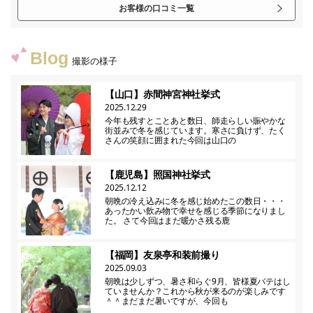
お客様の口コミ一覧
Blog
撮影の様子
【山口】赤間神宮神社挙式
2025.12.29
今年も残すとことあと数日、師走らしい賑やかな
街並みで冬を感じています。寒さに負けず、たく
さんの笑顔に囲まれた今回は山口の
【鹿児島】照国神社挙式
2025.12.12
朝晩の冷え込みに冬を感じ始めたこの数日・・・
あったかい飲み物で幸せを感じる季節になりまし
た。 さて今回はまだ暖かさ残る鹿
【福岡】友泉亭和装前撮り
2025.09.03
朝晩は少しずつ、暑さ和らぐ9月、皆様夏バテはし
ていませんか？これから秋が来るのが楽しみです
＾＾まだまだ暑いですが、今回も