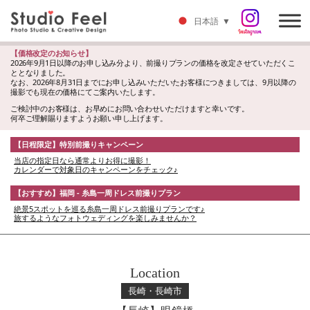
日本語
▼
【価格改定のお知らせ】
2026年9月1日以降のお申し込み分より、前撮りプランの価格を改定させていただくこ
ととなりました。
なお、2026年8月31日までにお申し込みいただいたお客様につきましては、9月以降の
撮影でも現在の価格にてご案内いたします。
ご検討中のお客様は、お早めにお問い合わせいただけますと幸いです。
何卒ご理解賜りますようお願い申し上げます。
【日程限定】特別前撮りキャンペーン
当店の指定日なら通常よりお得に撮影！
カレンダーで対象日のキャンペーンをチェック♪
【おすすめ】福岡 - 糸島一周ドレス前撮りプラン
絶景5スポットを巡る糸島一周ドレス前撮りプランです♪
旅するようなフォトウェディングを楽しみませんか？
Location
長崎・長崎市