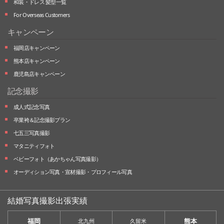
和装・ドレス 髪型一覧
For Overseas Customers
キャンペーン
福岡店キャンペーン
熊本店キャンペーン
鹿児島店キャンペーン
記念撮影
成人式記念写真
卒業袴＆記念撮影プラン
七五三写真撮影
マタニティフォト
ベビーフォト
（あかちゃん写真撮影）
オーディション写真・
宣材撮影・
プロフィール写真
結婚写真撮影出張実績
福岡
熊本
北九州
久留米