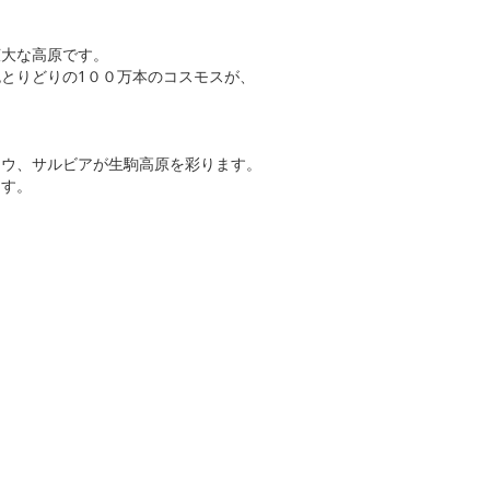
広大な高原です。
とりどりの1００万本のコスモスが、
ヨウ、サルビアが生駒高原を彩ります。
ます。