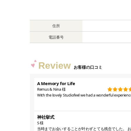
住所
電話番号
Review
お客様の口コミ
A Memory for Life
Remus & Nina 様
With the lovely Studiofeel we had a wonderful experience
神社挙式
S 様
当時までお会いすることが叶わずとても残念でした。 