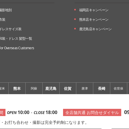
撮影地別
福岡店キャンペーン
衣装
熊本店キャンペーン
ドレスサイズ表
鹿児島店キャンペーン
和装・ドレス 髪型一覧
For Overseas Customers
熊本
鹿児島
佐賀
長崎
留米
阿蘇
唐津
佐世保
0
10:00
-
18:00
間
全店舗共通 お問合せダイヤル
OPEN
CLOSE
店・お打ち合わせ・撮影は完全予約制になります。