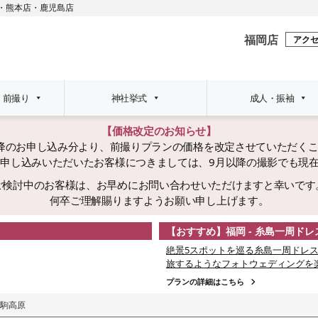
・
熊本店
・
鹿児島店
福岡店
アク
・前撮り
神社挙式
成人・振袖
【価格改定のお知らせ】
日以降のお申し込み分より、前撮りプランの価格を改定させていただく
でにお申し込みいただいたお客様につきましては、9月以降の撮影でも現
ご検討中のお客様は、お早めにお問い合わせいただけますと幸いです
何卒ご理解賜りますようお願い申し上げます。
【おすすめ】福岡 - 糸島一周ド
絶景5スポットを巡る糸島一周ドレス
旅するようなフォトウェディングを
プランの詳細はこちら
駒高原