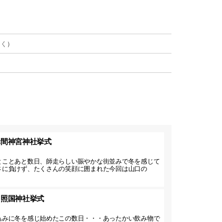
開く
）
赤間神宮神社挙式
とことあと数日、師走らしい賑やかな街並みで冬を感じて
さに負けず、たくさんの笑顔に囲まれた今回は山口の
】照国神社挙式
込みに冬を感じ始めたこの数日・・・あったかい飲み物で