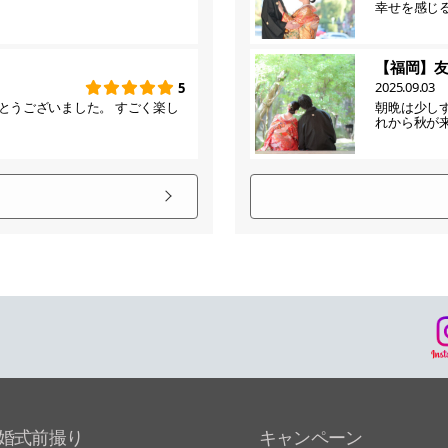
幸せを感じ
【福岡】
2025.09.03
5
とうございました。 すごく楽し
朝晩は少し
れから秋が
婚式前撮り
キャンペーン