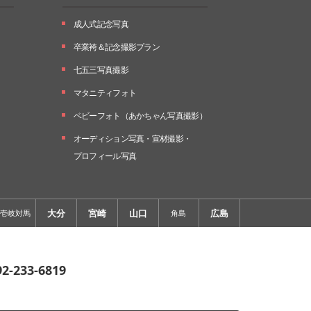
成人式記念写真
卒業袴＆記念撮影プラン
七五三写真撮影
マタニティフォト
ベビーフォト
（あかちゃん写真撮影）
オーディション写真・
宣材撮影・
プロフィール写真
大分
宮崎
山口
広島
壱岐対馬
角島
92-233-6819