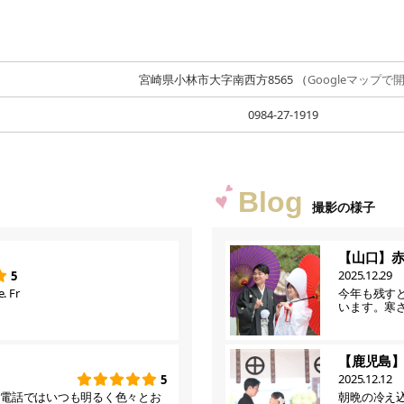
宮崎県小林市大字南西方8565 （
Googleマップで
0984-27-1919
Blog
撮影の様子
【山口】
2025.12.29
5
. Fr
今年も残す
います。寒
【鹿児島
2025.12.12
5
お電話ではいつも明るく色々とお
朝晩の冷え