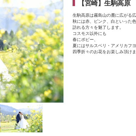
【宮崎】生駒高原
生駒高原は霧島山の麓に広がる
秋には赤、ピンク、白といった色
訪れる方々を魅了します。
コスモス以外にも
春にポピー、
夏にはサルスベリ・アメリカフ
四季折々のお花をお楽しみ頂け