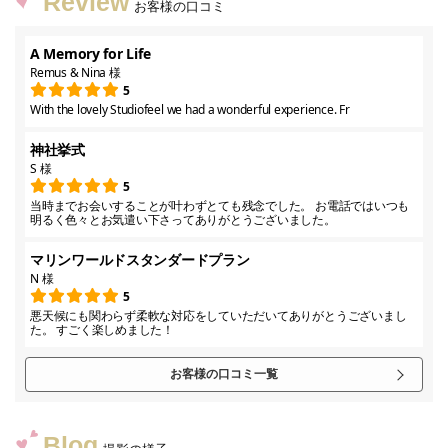
Review
お客様の口コミ
A Memory for Life
Remus & Nina 様
5
With the lovely Studiofeel we had a wonderful experience. Fr
神社挙式
S 様
5
当時までお会いすることが叶わずとても残念でした。 お電話ではいつも
明るく色々とお気遣い下さってありがとうございました。
マリンワールドスタンダードプラン
N 様
5
悪天候にも関わらず柔軟な対応をしていただいてありがとうございまし
た。 すごく楽しめました！
お客様の口コミ一覧
Blog