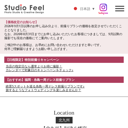
日本語
▼
【価格改定のお知らせ】
2026年9月1日以降のお申し込み分より、前撮りプランの価格を改定させていただくこ
ととなりました。
なお、2026年8月31日までにお申し込みいただいたお客様につきましては、9月以降の
撮影でも現在の価格にてご案内いたします。
ご検討中のお客様は、お早めにお問い合わせいただけますと幸いです。
何卒ご理解賜りますようお願い申し上げます。
【日程限定】特別前撮りキャンペーン
当店の指定日なら通常よりお得に撮影！
カレンダーで対象日のキャンペーンをチェック♪
【おすすめ】福岡 - 糸島一周ドレス前撮りプラン
絶景5スポットを巡る糸島一周ドレス前撮りプランです♪
旅するようなフォトウェディングを楽しみませんか？
Location
北九州