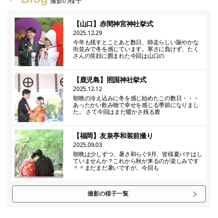
撮影の様子
【山口】赤間神宮神社挙式
2025.12.29
今年も残すとことあと数日、師走らしい賑やかな
街並みで冬を感じています。寒さに負けず、たく
さんの笑顔に囲まれた今回は山口の
【鹿児島】照国神社挙式
2025.12.12
朝晩の冷え込みに冬を感じ始めたこの数日・・・
あったかい飲み物で幸せを感じる季節になりまし
た。 さて今回はまだ暖かさ残る鹿
【福岡】友泉亭和装前撮り
2025.09.03
朝晩は少しずつ、暑さ和らぐ9月、皆様夏バテはし
ていませんか？これから秋が来るのが楽しみです
＾＾まだまだ暑いですが、今回も
撮影の様子一覧