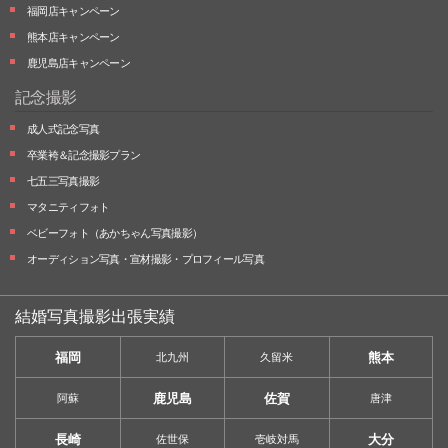
福岡店キャンペーン
熊本店キャンペーン
鹿児島店キャンペーン
記念撮影
成人式記念写真
卒業袴＆記念撮影プラン
七五三写真撮影
マタニティフォト
ベビーフォト
（あかちゃん写真撮影）
オーディション写真・
宣材撮影・
プロフィール写真
結婚写真撮影出張実績
福岡
熊本
北九州
久留米
鹿児島
佐賀
阿蘇
唐津
長崎
大分
佐世保
壱岐対馬