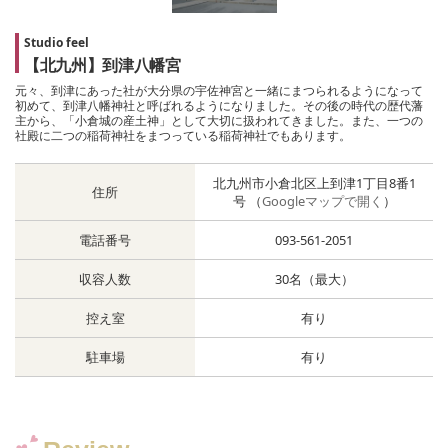
Studio feel
【北九州】到津八幡宮
元々、到津にあった社が大分県の宇佐神宮と一緒にまつられるようになって
初めて、到津八幡神社と呼ばれるようになりました。その後の時代の歴代藩
主から、「小倉城の産土神」として大切に扱われてきました。また、一つの
社殿に二つの稲荷神社をまつっている稲荷神社でもあります。
北九州市小倉北区上到津1丁目8番1
住所
号 （
Googleマップで開く
）
電話番号
093-561-2051
収容人数
30名（最大）
控え室
有り
駐車場
有り