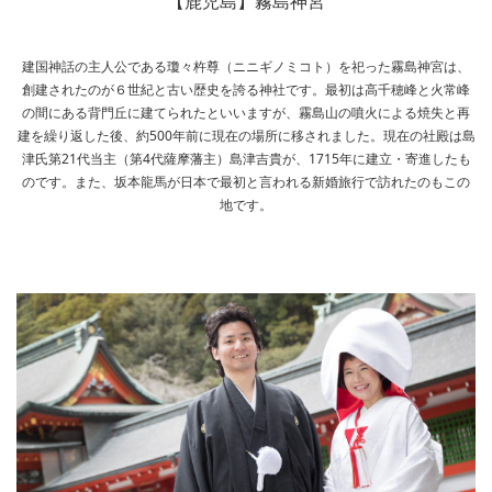
【鹿児島】霧島神宮
建国神話の主人公である瓊々杵尊（ニニギノミコト）を祀った霧島神宮は、
創建されたのが６世紀と古い歴史を誇る神社です。最初は高千穂峰と火常峰
の間にある背門丘に建てられたといいますが、霧島山の噴火による焼失と再
建を繰り返した後、約500年前に現在の場所に移されました。現在の社殿は島
津氏第21代当主（第4代薩摩藩主）島津吉貴が、1715年に建立・寄進したも
のです。また、坂本龍馬が日本で最初と言われる新婚旅行で訪れたのもこの
地です。