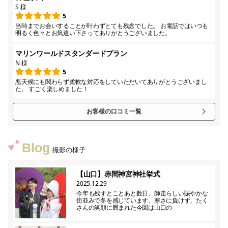
S 様
5
当時までお会いすることが叶わずとても残念でした。 お電話ではいつも
明るく色々とお気遣い下さってありがとうございました。
マリンワールドスタンダードプラン
N 様
5
悪天候にも関わらず柔軟な対応をしていただいてありがとうございまし
た。 すごく楽しめました！
お客様の口コミ一覧
Blog
撮影の様子
【山口】赤間神宮神社挙式
2025.12.29
今年も残すとことあと数日、師走らしい賑やかな
街並みで冬を感じています。寒さに負けず、たく
さんの笑顔に囲まれた今回は山口の