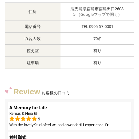
鹿児島県霧島市霧島田口2608-
住所
5 （
Googleマップで開く
）
電話番号
TEL 0995-57-0001
収容人数
70名
控え室
有り
駐車場
有り
Review
お客様の口コミ
A Memory for Life
Remus & Nina 様
5
With the lovely Studiofeel we had a wonderful experience. Fr
神社挙式