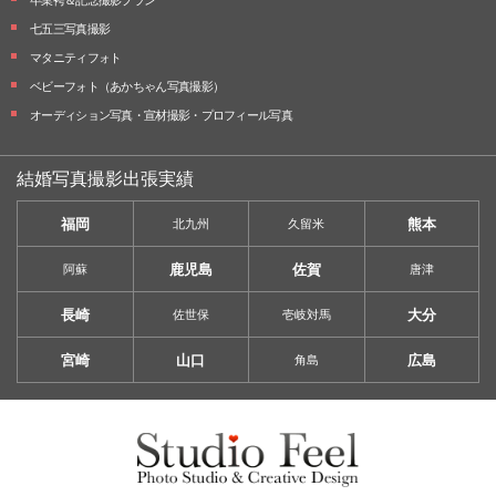
七五三写真撮影
マタニティフォト
ベビーフォト
（あかちゃん写真撮影）
オーディション写真・
宣材撮影・
プロフィール写真
結婚写真撮影出張実績
福岡
熊本
北九州
久留米
鹿児島
佐賀
阿蘇
唐津
長崎
大分
佐世保
壱岐対馬
宮崎
山口
広島
角島