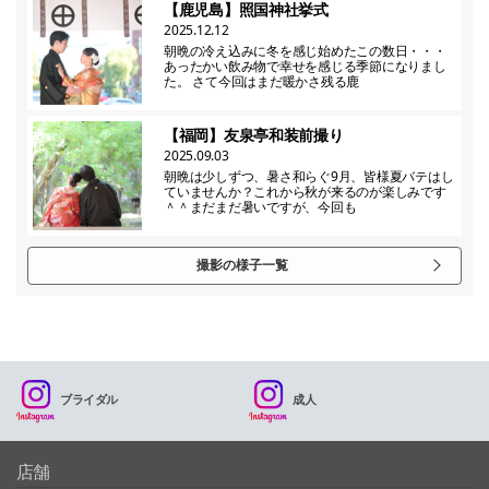
【鹿児島】照国神社挙式
2025.12.12
朝晩の冷え込みに冬を感じ始めたこの数日・・・
あったかい飲み物で幸せを感じる季節になりまし
た。 さて今回はまだ暖かさ残る鹿
【福岡】友泉亭和装前撮り
2025.09.03
朝晩は少しずつ、暑さ和らぐ9月、皆様夏バテはし
ていませんか？これから秋が来るのが楽しみです
＾＾まだまだ暑いですが、今回も
撮影の様子一覧
ブライダル
成人
店舗