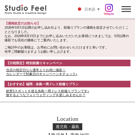
日本語
▼
【価格改定のお知らせ】
2026年9月1日以降のお申し込み分より、前撮りプランの価格を改定させていただくこ
ととなりました。
なお、2026年8月31日までにお申し込みいただいたお客様につきましては、9月以降の
撮影でも現在の価格にてご案内いたします。
ご検討中のお客様は、お早めにお問い合わせいただけますと幸いです。
何卒ご理解賜りますようお願い申し上げます。
【日程限定】特別前撮りキャンペーン
当店の指定日なら通常よりお得に撮影！
カレンダーで対象日のキャンペーンをチェック♪
【おすすめ】福岡 - 糸島一周ドレス前撮りプラン
絶景5スポットを巡る糸島一周ドレス前撮りプランです♪
旅するようなフォトウェディングを楽しみませんか？
Location
鹿児島・霧島