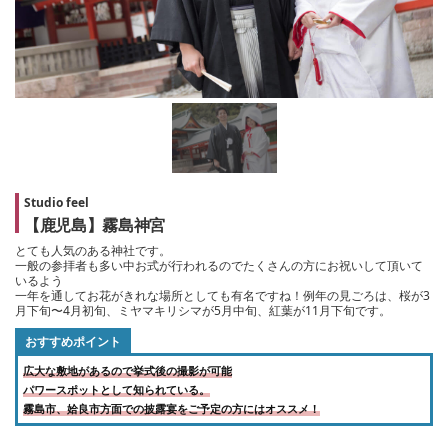
Studio feel
【鹿児島】霧島神宮
とても人気のある神社です。
一般の参拝者も多い中お式が行われるのでたくさんの方にお祝いして頂いて
いるよう
一年を通してお花がきれな場所としても有名ですね！例年の見ごろは、桜が3
月下旬〜4月初旬、ミヤマキリシマが5月中旬、紅葉が11月下旬です。
おすすめポイント
広大な敷地があるので挙式後の撮影が可能
パワースポットとして知られている。
霧島市、姶良市方面での披露宴をご予定の方にはオススメ！