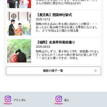
さんの笑顔に囲まれた今回は山口の
【鹿児島】照国神社挙式
2025.12.12
朝晩の冷え込みに冬を感じ始めたこの数日・・・
あったかい飲み物で幸せを感じる季節になりまし
た。 さて今回はまだ暖かさ残る鹿
【福岡】友泉亭和装前撮り
2025.09.03
朝晩は少しずつ、暑さ和らぐ9月、皆様夏バテはし
ていませんか？これから秋が来るのが楽しみです
＾＾まだまだ暑いですが、今回も
撮影の様子一覧
ブライダル
成人