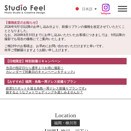
日本語
▼
【価格改定のお知らせ】
2026年9月1日以降のお申し込み分より、前撮りプランの価格を改定させていただくこ
ととなりました。
なお、2026年8月31日までにお申し込みいただいたお客様につきましては、9月以降の
撮影でも現在の価格にてご案内いたします。
ご検討中のお客様は、お早めにお問い合わせいただけますと幸いです。
何卒ご理解賜りますようお願い申し上げます。
【日程限定】特別前撮りキャンペーン
当店の指定日なら通常よりお得に撮影！
カレンダーで対象日のキャンペーンをチェック♪
【おすすめ】福岡 - 糸島一周ドレス前撮りプラン
絶景5スポットを巡る糸島一周ドレス前撮りプランです♪
旅するようなフォトウェディングを楽しみませんか？
Location
福岡・柳川市