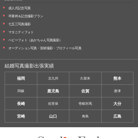
成人式記念写真
卒業袴＆記念撮影プラン
七五三写真撮影
マタニティフォト
ベビーフォト
（あかちゃん写真撮影）
オーディション写真・
宣材撮影・
プロフィール写真
結婚写真撮影出張実績
福岡
熊本
北九州
久留米
鹿児島
佐賀
阿蘇
唐津
長崎
大分
佐世保
壱岐対馬
宮崎
山口
広島
角島