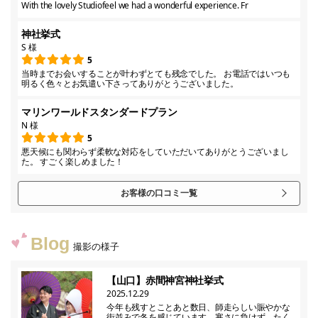
With the lovely Studiofeel we had a wonderful experience. Fr
神社挙式
S 様
5
当時までお会いすることが叶わずとても残念でした。 お電話ではいつも
明るく色々とお気遣い下さってありがとうございました。
マリンワールドスタンダードプラン
N 様
5
悪天候にも関わらず柔軟な対応をしていただいてありがとうございまし
た。 すごく楽しめました！
お客様の口コミ一覧
Blog
撮影の様子
【山口】赤間神宮神社挙式
2025.12.29
今年も残すとことあと数日、師走らしい賑やかな
街並みで冬を感じています。寒さに負けず、たく