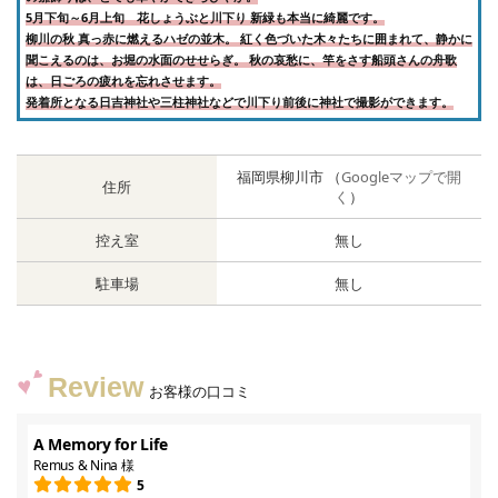
5月下旬～6月上旬 花しょうぶと川下り 新緑も本当に綺麗です。
柳川の秋 真っ赤に燃えるハゼの並木。 紅く色づいた木々たちに囲まれて、静かに
聞こえるのは、お堀の水面のせせらぎ。 秋の哀愁に、竿をさす船頭さんの舟歌
は、日ごろの疲れを忘れさせます。
発着所となる日吉神社や三柱神社などで川下り前後に神社で撮影ができます。
福岡県柳川市 （
Googleマップで開
住所
く
）
控え室
無し
駐車場
無し
Review
お客様の口コミ
A Memory for Life
Remus & Nina 様
5