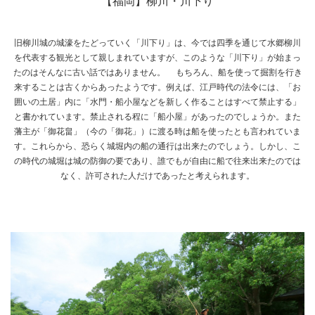
【福岡】柳川・川下り
旧柳川城の城濠をたどっていく「川下り」は、今では四季を通じて水郷柳川
を代表する観光として親しまれていますが、このような「川下り」が始まっ
たのはそんなに古い話ではありません。 もちろん、船を使って掘割を行き
来することは古くからあったようです。例えば、江戸時代の法令には、「お
囲いの土居」内に「水門・船小屋などを新しく作ることはすべて禁止する」
と書かれています。禁止される程に「船小屋」があったのでしょうか。また
藩主が「御花畠」（今の「御花」）に渡る時は船を使ったとも言われていま
す。これらから、恐らく城堀内の船の通行は出来たのでしょう。しかし、こ
の時代の城堀は城の防御の要であり、誰でもが自由に船で往来出来たのでは
なく、許可された人だけであったと考えられます。