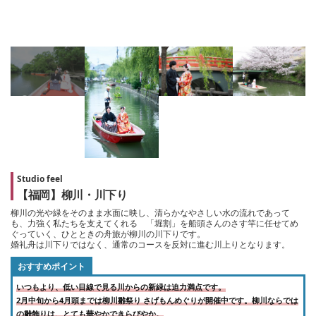
Studio feel
【福岡】柳川・川下り
柳川の光や緑をそのまま水面に映し、清らかなやさしい水の流れであって
も、力強く私たちを支えてくれる 「堀割」を船頭さんのさす竿に任せてめ
ぐっていく、ひとときの舟旅が柳川の川下りです。
婚礼舟は川下りではなく、通常のコースを反対に進む川上りとなります。
おすすめポイント
いつもより、低い目線で見る川からの新緑は迫力満点です。
2月中旬から4月頭までは柳川雛祭り さげもんめぐりが開催中です。柳川ならでは
の雛飾りは、とても華やかできらびやか。